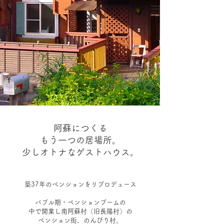
阿蘇につくる
もう一つの居場所。
少しオトナなゲストハウス。
築37年のペンションをリプロデュース
バブル期・ペンションブームの
中で開業し
南阿蘇村（旧長陽村）の
ペンション街、のんびり村。