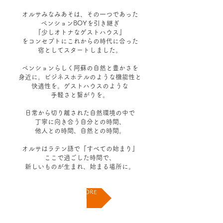
オルサみなみあそは、その一つであった
ペンションBOYを引き継ぎ
『少しオトナなゲストハウス』
を
コンセプトに
これからの時代に合った
宿としてスタートしました。
ペンションらしく阿蘇の自然と豊かさを
身近に。
ビジネスホテルのような機能性と
快適性を。
ゲストハウスのような
手軽さと繋がりを。
日常から切り離された自然環境の中で
丁寧に向き合う自分との時間、
他人との時間、自然との時間。
オルサはラテン語で『すべての始まり』
ここで過ごした時間で、
新しいものが生まれ、始まる場所に。
READ MORE