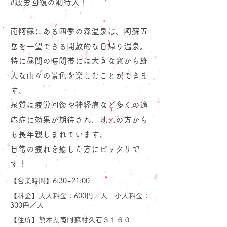
#疲労回復の期待大！
南阿蘇にある四季の森温泉は、阿蘇五
岳を一望できる開放的な日帰り温泉。
特に昼間の時間帯には大きな窓から雄
大な山々の景色を楽しむことができま
す。
泉質は疲労回復や神経痛など多くの適
応症に効果が期待され、地元の方から
も長年親しまれています。
日常の疲れを癒した方にピッタリで
す！
【営業時間】6:30~21:00
【料金】大人料金：600円／人 小人料金：
300円／人
【住所】熊本県南阿蘇村久石３１６０