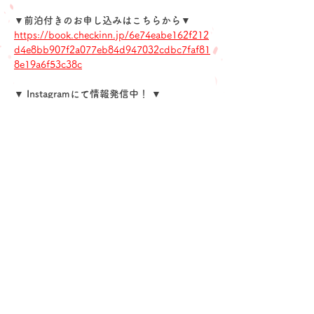
▼前泊付きのお申し込みはこちらから▼
https://book.checkinn.jp/6e74eabe162f212
d4e8bb907f2a077eb84d947032cdbc7faf81
8e19a6f53c38c
▼ Instagramにて情報発信中！ ▼
https://www.instagram.com/orsa.minamiaso
/
申し込みフォーム
Previous